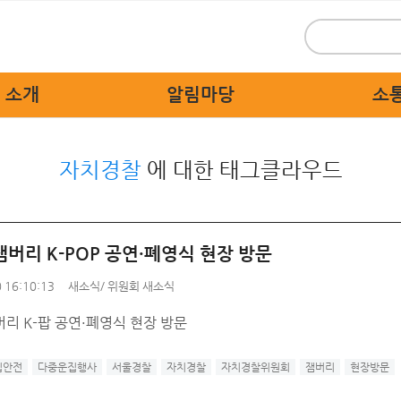
 소개
알림마당
소
 인사말
위원회 새소식
시민
자치경찰
에 대한 태그클라우드
 개요
보도자료
묻고
 활동
홍보자료
교통불편
 상징물
교육자료
고쳐
잼버리 K-POP 공연·폐영식 현장 방문
직도
디지털 명예의 전당
자치경찰
 16:10:13
새소식
/
위원회 새소식
 기관
리 K-팝 공연·폐영식 현장 방문
는 길
집안전
다중운집행사
서울경찰
자치경찰
자치경찰위원회
잼버리
현장방문