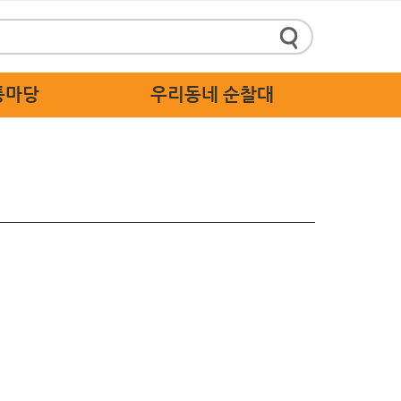
통마당
우리동네 순찰대
정책제안
순찰대 소개
 답하기
순찰대 활동 가이드
 스마트신고
순찰대 응원
주세요
 고충처리