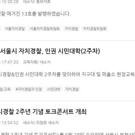
 15:30:28
새소식
/
홍보자료
찰 매거진 13호를 발행하였습니다.
서울자치경찰
서울자치경찰위원회
자치경찰
자치경찰위원회
년 서울시 자치경찰, 인권 시민대학(2주차)
 17:47:33
교육자료
/
새소식
치경찰&인권 시민대학 2주차를 맞이하여 지구대 및 파출소 현장교
찰 교육
#자치경찰과 인권
시민대학
자치경찰
치경찰 2주년 기념 토크콘서트 개최
 13:54:52
새소식
/
위원회 새소식
치경찰 2주년 기념 토크콘서트>를 6월 28일 수요일에 서울시 본청