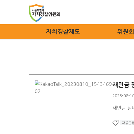
자치경찰제도
위원회
자치경찰제도
위원장
정책소개
위원회
법규안내
위원회
자치경찰 FAQ
위원회
새만금 
조
2023-08-10
관련
새만금 잼버
오시
다중운