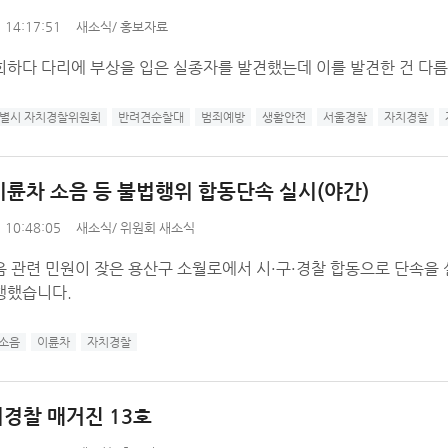
 14:17:51
새소식
/
홍보자료
회하다 다리에 부상을 입은 실종자를 발견했는데 이를 발견한 건 다름
별시 자치경찰위원회
반려견순찰대
범죄예방
생활안전
서울경찰
자치경찰
 이륜차 소음 등 불법행위 합동단속 실시(야간)
 10:48:05
새소식
/
위원회 새소식
음 관련 민원이 잦은 용산구 소월로에서 시·구·경찰 합동으로 단속을
행했습니다.
소음
이륜차
자치경찰
경찰 매거진 13호