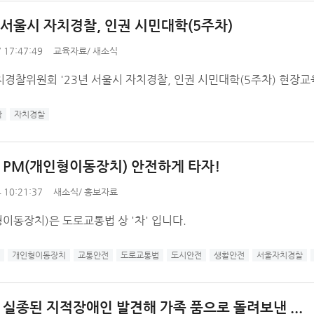
년 서울시 자치경찰, 인권 시민대학(5주차)
 17:47:49
교육자료
/
새소식
경찰위원회 '23년 서울시 자치경찰, 인권 시민대학(5주차) 현장교
학
자치경찰
] PM(개인형이동장치) 안전하게 타자!
 10:21:37
새소식
/
홍보자료
이동장치)은 도로교통법 상 '차' 입니다.
개인형이동장치
교통안전
도로교통법
도시안전
생활안전
서울자치경찰
 실종된 지적장애인 발견해 가족 품으로 돌려보낸 ...