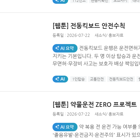
112신고
관공서확인
노쇼사기
대리
[웹툰] 전동킥보드 안전수칙
등록일 :
2026-07-22
새소식
/
홍보자료
전동킥보드 운행은 운전면허가 필수입니다. 헬멧
AI 요약
지키는 기본입니다. 두 명 이상 탑승과 운전 중 휴대폰 사용은 절대 금지입니다. 미성년자
무면허·무장비 사고는 보호자 배상 책임입
AI생성태그
1인탑승
교통안전
전동킥보드안전
[웹툰] 약물운전 ZERO 프로젝트
등록일 :
2026-07-22
새소식
/
홍보자료
약 복용 전 운전 가능 여부를 의
AI 요약
‘졸음유발·운전금지·운전주의’ 표시가 있으면 운전