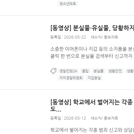
청소년보호
[동영상] 분실물·유실물, 당황하지 
등록일 :
2026-05-22
새소식
/
홍보자료
소중한 이어폰이나 지갑 등의 소지품을 분
클릭 한 번으로 분실물 검색부터 신고까지
경찰민원24
꿀팁
분실물
생활안전
생활
자치경찰위원회
지갑분실
[동영상] 학교에서 벌어지는 각
도...
등록일 :
2026-05-12
새소식
/
홍보자료
학교에서 벌어지는 각종 범죄 신고와 상