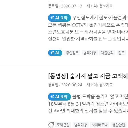
등록일 :
2026-07-13
새소식
/
홍보자료
무인점포에서 절도·재물손괴·
AI 요약
모든 행위는 CCTV와 출입기록으로 추적돼 피
소년보호처분 또는 형사처벌을 받아 미래에 큰 영향을
실천이 안전한 지역사회를 만드는 길입니다
AI생성태그
무인점포
범죄예방
재물손괴
절도
[동영상] 숨기지 말고 지금 고백하세
등록일 :
2026-06-24
새소식
/
홍보자료
불법 도박을 숨기지 않고 자진 신고
AI 요약
18일부터 8월 31일까지 청소년 사이버도박 자진신고
신고하면 최대한의 선처를 받을 수 있습니
도박근절
범죄예방
사이버도박
생활안전