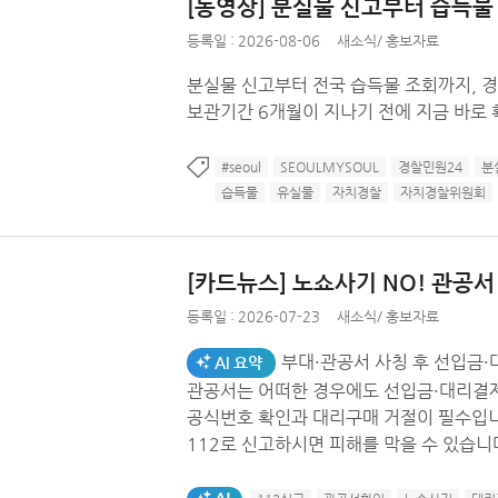
[동영상] 분실물 신고부터 습득물 
등록일 :
2026-08-06
새소식
/
홍보자료
분실물 신고부터 전국 습득물 조회까지, 경
보관기간 6개월이 지나기 전에 지금 바로
#seoul
SEOULMYSOUL
경찰민원24
분
습득물
유실물
자치경찰
자치경찰위원회
[카드뉴스] 노쇼사기 NO! 관공서 
등록일 :
2026-07-23
새소식
/
홍보자료
부대·관공서 사칭 후 선입금
AI 요약
관공서는 어떠한 경우에도 선입금·대리결제를 요구
공식번호 확인과 대리구매 거절이 필수입니다. 의심스러운 연락은 증거를 보관해 
112로 신고하시면 피해를 막을 수 있습니
AI생성태그