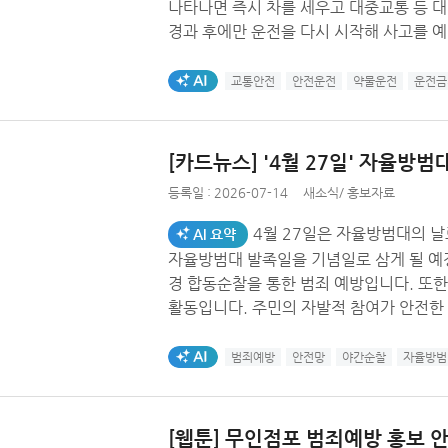
나타나면 즉시 차를 세우고 대중교통 등 대체 수
경과 후에만 운전을 다시 시작해 사고를 
AI생성태그
교통안전
안전운전
약물운전
운전금
[카드뉴스] '4월 27일' 자율방범
등록일 :
2026-07-14
새소식
/
홍보자료
4월 27일은 자율방범대의 날로 감사
AI 요약
자율방범대 발족일을 기념일로 삼게 될 예정입니다. 대원들의 주요 임무는 
경 합동순찰을 통한 범죄 예방입니다. 또한 행사·교통 지원과 안전 정보 제공 역시 중요한
활동입니다. 주민의 자발적 참여가 안전한 일상을 완성하오니 지속적 관심을 부탁드리는
바입니다.
AI생성태그
범죄예방
안전망
야간순찰
자율방범
[웹툰] 무인점포 범죄예방 홍보 