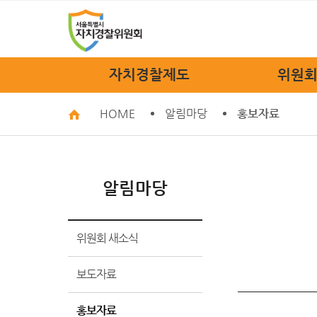
자치경찰제도
위원회
HOME
알림마당
홍보자료
자치경찰제도
위원장
정책소개
위원회
법규안내
위원회
알림마당
자치경찰 FAQ
위원회
조
위원회 새소식
관련
오시
보도자료
홍보자료