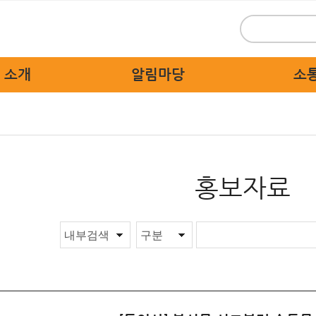
 소개
알림마당
소
 인사말
위원회 새소식
시민
 개요
보도자료
묻고
 활동
홍보자료
교통불편
홍보자료
 상징물
교육자료
고쳐
직도
디지털 명예의 전당
자치경찰
 기관
는 길