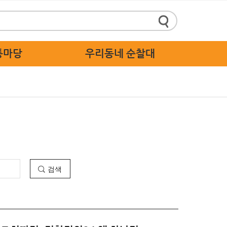
통마당
우리동네 순찰대
정책제안
순찰대 소개
 답하기
순찰대 활동 가이드
 스마트신고
순찰대 응원
주세요
 고충처리
검색