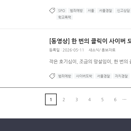
SPO
범죄예방
서울
서울경찰
신고상담
학교폭력
[동영상] 한 번의 클릭이 사이버
등록일 :
2026-05-11
새소식
/
홍보자료
작은 호기심이, 조금의 망설임이, 한 번의
범죄예방
사이버도박
서울경찰
자치경찰
…
1
2
3
4
5
6