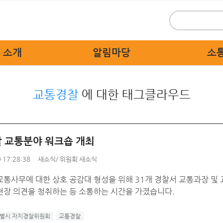
 소개
알림마당
소
 인사말
위원회 새소식
시민
교통경찰
에 대한 태그클라우드
 개요
보도자료
묻고
 활동
홍보자료
교통불편
 상징물
교육자료
고쳐
 교통분야 워크숍 개최
직도
디지털 명예의 전당
자치경찰
 17:28:38
새소식
/
위원회 새소식
 기관
교통사무에 대한 상호 공감대 형성을 위해 31개 경찰서 교통과장 및
는 길
현장 의견을 청취하는 등 소통하는 시간을 가졌습니다.
별시 자치경찰위원회
교통경찰