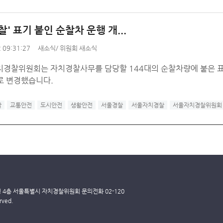
찰' 표기 붙인 순찰차 운행 개...
 09:31:27
새소식
/
위원회 새소식
경찰위원회는 자치경찰사무를 담당할 144대의 순찰차량에 붙은 표기명을
)'로 변경했습니다.
찰
교통안전
도시안전
생활안전
서울경찰
서울자치경찰
서울자치경찰위원회
딩 4층 서울특별시 자치경찰위원회 문의전화 02-120
rved.