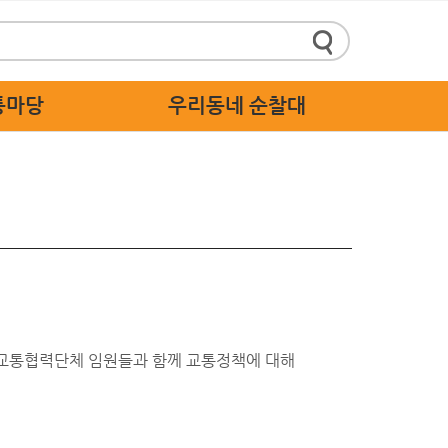
통마당
우리동네 순찰대
정책제안
순찰대 소개
 답하기
순찰대 활동 가이드
 스마트신고
순찰대 응원
주세요
 고충처리
 교통협력단체 임원들과 함께 교통정책에 대해