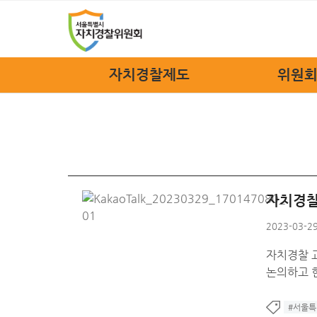
자치경찰제도
위원회
자치경찰제도
위원장
정책소개
위원회
법규안내
위원회
자치경찰 FAQ
위원회
자치경찰
조
2023-03-29
관련
자치경찰 
오시
논의하고 
#서울특