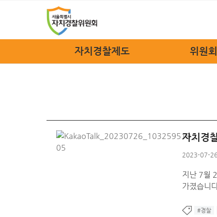
자치경찰제도
위원회
자치경찰제도
위원장
정책소개
위원회
법규안내
위원회
자치경찰 FAQ
위원회
자치경찰
조
2023-07-26
관련
지난 7월
오시
가졌습니다
#경찰