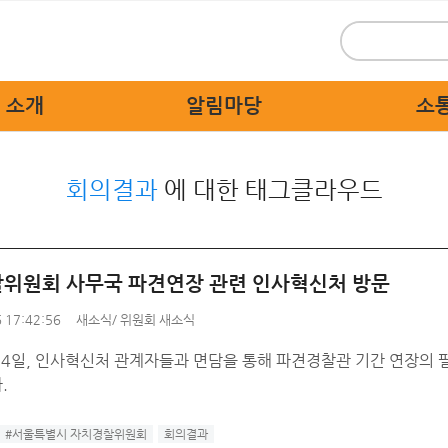
 소개
알림마당
소
 인사말
위원회 새소식
시민
회의결과
에 대한 태그클라우드
 개요
보도자료
묻고
 활동
홍보자료
교통불편
 상징물
교육자료
고쳐
위원회 사무국 파견연장 관련 인사혁신처 방문
직도
디지털 명예의 전당
자치경찰
 17:42:56
새소식
/
위원회 새소식
 기관
 24일, 인사혁신처 관계자들과 면담을 통해 파견경찰관 기간 연장의
는 길
.
#서울특별시 자치경찰위원회
회의결과