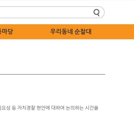
통마당
우리동네 순찰대
정책제안
순찰대 소개
 답하기
순찰대 활동 가이드
 스마트신고
순찰대 응원
주세요
 고충처리
 필요성 등 자치경찰 현안에 대하여 논의하는 시간을