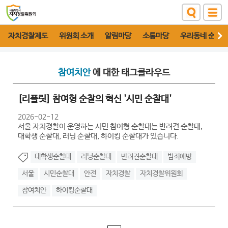
자치경찰제도
위원회 소개
알림마당
소통마당
우리동네 순찰대
참여치안
에 대한 태그클라우드
[리플릿] 참여형 순찰의 혁신 '시민 순찰대'
2026-02-12
서울 자치경찰이 운영하는 시민 참여형 순찰대는 반려견 순찰대,
대학생 순찰대, 러닝 순찰대, 하이킹 순찰대가 있습니다.
대학생순찰대
러닝순찰대
반려견순찰대
범죄예방
서울
시민순찰대
안전
자치경찰
자치경찰위원회
참여치안
하이킹순찰대