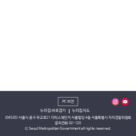
PC 버전
누리집 바로잡기
누리집지도
(04520) 서울시 중구 무교로21 더익스체인지 서울빌딩 4층 서울특별시 자치경찰위원회
문의전화 02-120
© Seoul Metropolitan Government all rights reserved.