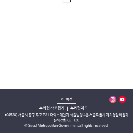
PC 버전
누리집 바로잡기
누리집지도
(04520) 서울시 중구 무교로21 더익스체인지 서울빌딩 4층 서울특별시 자치경찰위원회
문의전화 02-120
© Seoul Metropolitan Government all rights reserved.