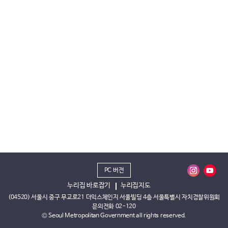
PC 버전
누리집 바로잡기
누리집지도
(04520) 서울시 중구 무교로21 더익스체인지 서울빌딩 4층 서울특별시 자치경찰위원회
문의전화 02-120
© Seoul Metropolitan Government all rights reserved.