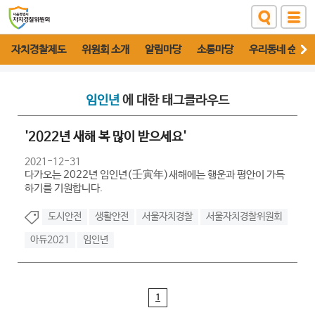
자치경찰제도
위원회 소개
알림마당
소통마당
우리동네 순찰대
임인년
에 대한 태그클라우드
'2022년 새해 복 많이 받으세요'
2021-12-31
다가오는 2022년 임인년(壬寅年)새해에는 행운과 평안이 가득
하기를 기원합니다.
도시안전
생활안전
서울자치경찰
서울자치경찰위원회
아듀2021
임인년
1