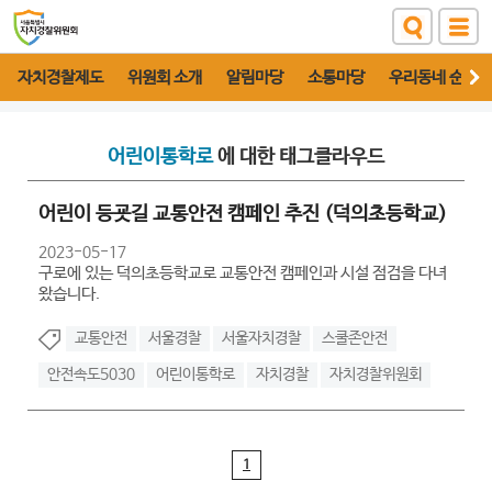
자치경찰제도
위원회 소개
알림마당
소통마당
우리동네 순찰대
어린이통학로
에 대한 태그클라우드
어린이 등굣길 교통안전 캠페인 추진 (덕의초등학교)
2023-05-17
구로에 있는 덕의초등학교로 교통안전 캠페인과 시설 점검을 다녀
왔습니다.
교통안전
서울경찰
서울자치경찰
스쿨존안전
안전속도5030
어린이통학로
자치경찰
자치경찰위원회
1