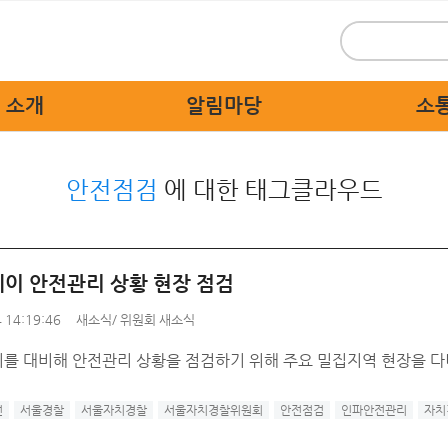
 소개
알림마당
소
 인사말
위원회 새소식
시민
안전점검
에 대한 태그클라우드
 개요
보도자료
묻고
 활동
홍보자료
교통불편
 상징물
교육자료
고쳐
이 안전관리 상황 현장 점검
직도
디지털 명예의 전당
자치경찰
 14:19:46
새소식
/
위원회 새소식
 기관
를 대비해 안전관리 상황을 점검하기 위해 주요 밀집지역 현장을 
는 길
전
서울경찰
서울자치경찰
서울자치경찰위원회
안전점검
인파안전관리
자치