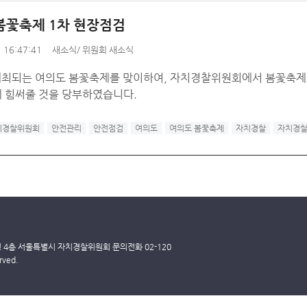
봄꽃축제 1차 현장점검
 16:47:41
새소식
/
위원회 새소식
개최되는 여의도 봄꽃축제를 맞이하여, 자치경찰위원회에서 봄꽃축제
 힘써줄 것을 당부하였습니다.
치경찰위원회
안전관리
안전점검
여의도
여의도 봄꽃축제
자치경찰
자치경
딩 4층 서울특별시 자치경찰위원회 문의전화 02-120
rved.