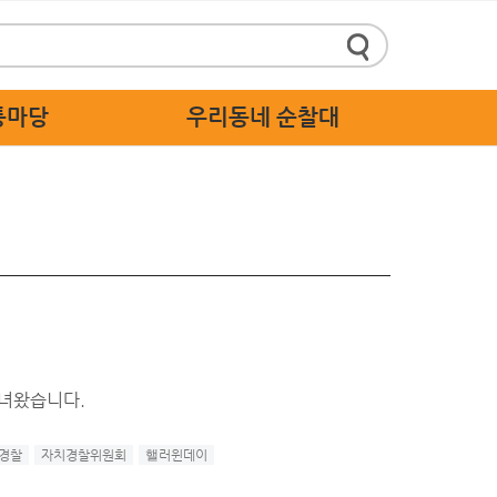
통마당
우리동네 순찰대
정책제안
순찰대 소개
 답하기
순찰대 활동 가이드
 스마트신고
순찰대 응원
주세요
 고충처리
다녀왔습니다.
경찰
자치경찰위원회
핼러윈데이