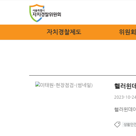
자치경찰제도
위원회
자치경찰제도
위원장
정책소개
위원회
법규안내
위원회
자치경찰 FAQ
위원회
핼러윈데
조
2023-10-24
관련
핼러윈데이
오시
생활안