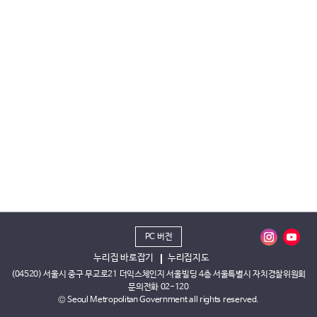
PC 버전
누리집 바로잡기
누리집지도
(04520) 서울시 중구 무교로21 더익스체인지 서울빌딩 4층 서울특별시 자치경찰위원회
문의전화 02-120
© Seoul Metropolitan Government all rights reserved.