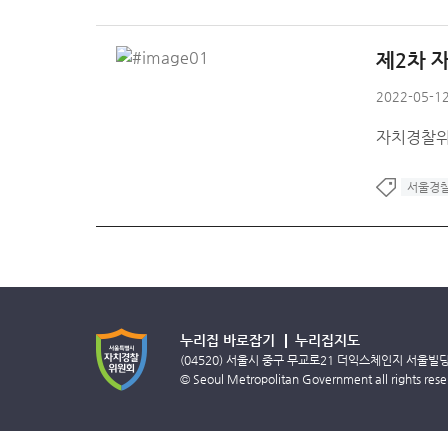
제2차 
2022-05-12
자치경찰위
서울경
누리집 바로잡기
누리집지도
(04520) 서울시 중구 무교로21 더익스체인지 서울빌
© Seoul Metropolitan Government all rights rese