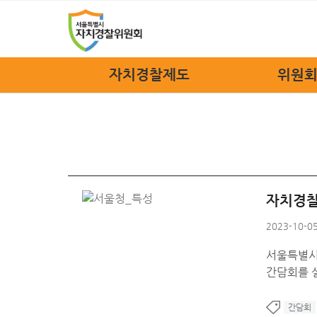
자치경찰제도
위원회
자치경찰제도
위원장
정책소개
위원회
법규안내
위원회
자치경찰 FAQ
위원회
자치경찰
조
2023-10-05
관련
서울특별시
오시
간담회를 
간담회