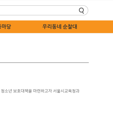
통마당
우리동네 순찰대
정책제안
순찰대 소개
 답하기
순찰대 활동 가이드
 스마트신고
순찰대 응원
주세요
 고충처리
 청소년 보호대책을 마련하고자 서울시교육청과