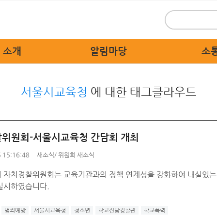
 소개
알림마당
소
 인사말
위원회 새소식
시민
서울시교육청
에 대한 태그클라우드
 개요
보도자료
묻고
 활동
홍보자료
교통불편
 상징물
교육자료
고쳐
위원회-서울시교육청 간담회 개최
직도
디지털 명예의 전당
자치경찰
 15:16:48
새소식
/
위원회 새소식
 기관
 자치경찰위원회는 교육기관과의 정책 연계성을 강화하여 내실있는
는 길
실시하였습니다.
범죄예방
서울시교육청
청소년
학교전담경찰관
학교폭력