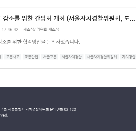
 감소를 위한 간담회 개최 (서울자치경찰위원회, 도...
 17:46:42
새소식
/
위원회 새소식
감소를 위한 협력방안을 논의하였습니다.
비
교통사고
교통안전
서울교통
서울자치경찰
서울자치경찰위원회
자치경찰
딩 4층 서울특별시 자치경찰위원회 문의전화 02-120
rved.