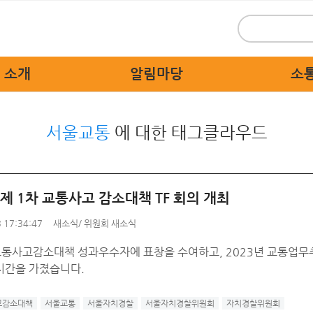
 소개
알림마당
소
 인사말
위원회 새소식
시민
서울교통
에 대한 태그클라우드
 개요
보도자료
묻고
 활동
홍보자료
교통불편
 상징물
교육자료
고쳐
 제 1차 교통사고 감소대책 TF 회의 개최
직도
디지털 명예의 전당
자치경찰
 17:34:47
새소식
/
위원회 새소식
 기관
 교통사고감소대책 성과우수자에 표창을 수여하고, 2023년 교통업무
는 길
시간을 가졌습니다.
고감소대책
서울교통
서울자치경찰
서울자치경찰위원회
자치경찰위원회