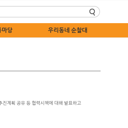
통마당
우리동네 순찰대
정책제안
순찰대 소개
 답하기
순찰대 활동 가이드
 스마트신고
순찰대 응원
주세요
 고충처리
추진계획 공유 등 협력시책에 대해 발표하고