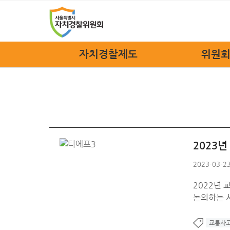
자치경찰제도
위원회
자치경찰제도
위원장
정책소개
위원회
법규안내
위원회
자치경찰 FAQ
위원회
2023년
조
2023-03-23
관련
2022년
오시
논의하는 
교통사