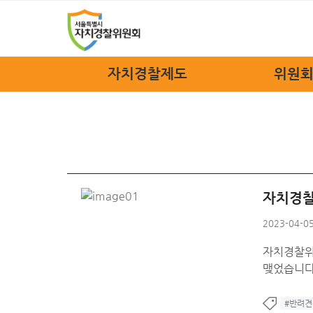
자치경찰제도
위원회
자치경찰제도
위원장
정책소개
위원회
법규안내
위원회
자치경찰 FAQ
위원회
자치경찰
조
2023-04-05
관련
자치경찰위
오시
맺었습니다
#반려견