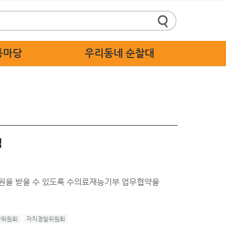
통마당
우리동네 순찰대
정책제안
순찰대 소개
 답하기
순찰대 활동 가이드
 스마트신고
순찰대 응원
주세요
식
 고충처리
원을 받을 수 있도록 수의료재능기부 업무협약을
찰위원회
자치경찰위원회