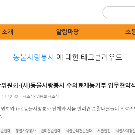
 소개
알림마당
소
 인사말
위원회 새소식
시민
동물사랑봉사
에 대한 태그클라우드
 개요
보도자료
묻고
 활동
홍보자료
교통불편
 상징물
교육자료
고쳐
위원회-(사)동물사랑봉사 수의료재능기부 업무협약
직도
디지털 명예의 전당
자치경찰
 17:42:32
새소식
/
위원회 새소식
 기관
원회와 (사)동물사랑봉사 단체와 서울 반려견 순찰대원들이 의료지
는 길
.
 순찰대
동물사랑봉사
반려견순찰대
서울반려견순찰대
서울안전
서울자치경