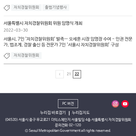
자치경찰위원회
출범기념행사
서울특별시 자치경찰위원회 위원 임명식 개최
2022-03-30
서울시, 7인 '자치경찰위원회' 발족… 오세훈 시장 임명장 수여 - 인권 전문
가, 법조계, 경찰 출신 등 전문가 7인 ‘서울시 자치경찰위원회’ 구성
자치경찰위원회
21
22
PC 버전
누리집 바로잡기
누리집지도
(04520) 서울시 중구 무교로21 더익스체인지 서울빌딩 4층 서울특별시 자치경찰위원회
문의전화 02-120
© Seoul Metropolitan Government all rights reserved.