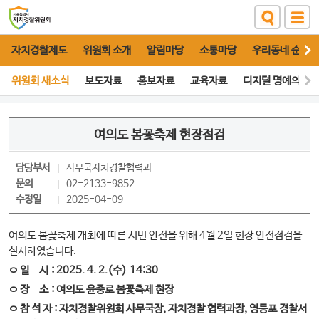
자치경찰제도
위원회 소개
알림마당
소통마당
우리동네 순찰대
위원회 새소식
보도자료
홍보자료
교육자료
디지털 명예의 전
여의도 봄꽃축제 현장점검
담당부서
사무국
자치경찰협력과
문의
02-2133-9852
수정일
2025-04-09
여의도 봄꽃축제 개최에 따른 시민 안전을 위해 4월 2일 현장 안전점검을
실시하였습니다.
ㅇ 일 시
: 2025. 4. 2.(수)
14:30
ㅇ 장 소
:
여의도 윤중로 봄꽃축제 현장
ㅇ 참 석 자 : 자치경찰위원회 사무국장, 자치경찰 협력과장, 영등포 경찰서