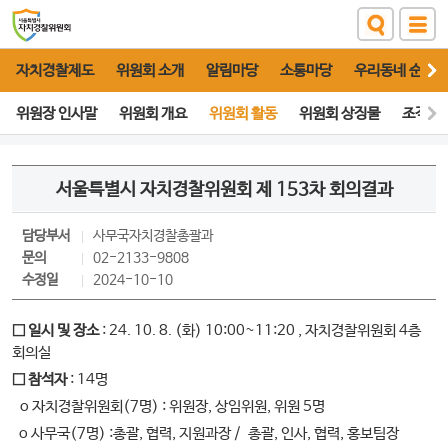
자치경찰제도
위원회 소개
알림마당
소통마당
우리동네 순찰대
위원장 인사말
위원회 개요
위원회 활동
위원회 상징물
조직도
서울특별시 자치경찰위원회 제 153차 회의결과
담당부서
사무국
자치경찰총괄과
문의
02-2133-9808
수정일
2024-10-10
□ 일시 및 장소
: 24. 10. 8. (화) 10:00~11:20 , 자치경찰위원회 4층
회의실
□ 참석자
: 14명
o 자치경찰위원회(7명) : 위원장, 상임위원, 위원 5명
o 사무국(7명) :총괄, 협력, 지원과장 / 총괄, 인사, 협력, 홍보팀장