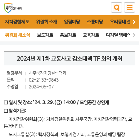
자치경찰제도
위원회 소개
알림마당
소통마당
우리동네 순찰대
위원회 새소식
보도자료
홍보자료
교육자료
디지털 명예의 전
2024년 제1차 교통사고 감소대책 TF 회의 개최
담당부서
사무국
자치경찰협력과
문의
02-2133-9843
수정일
2024-05-07
□
일시 및 장소
: ’24. 3. 29.(
금
) 14:00 /
모임공간 상연재
□
참석기관
:
- 자치경찰위원회(3): 자치경찰위원회 사무국장, 자치경찰협력과장, 교
통경비팀장
- 도시교통실(3): 택시정책과, 보행자전거과, 교통운영과 해당 팀장