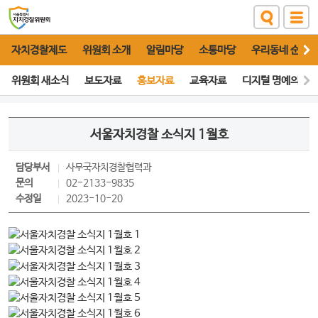
자치경찰제도
위원회 소개
알림마당
소통마당
우리동네 순찰대
위원회 새소식
보도자료
홍보자료
교육자료
디지털 명예의 전
서울자치경찰 소식지 1월호
담당부서
사무국
자치경찰협력과
문의
02-2133-9835
수정일
2023-10-20