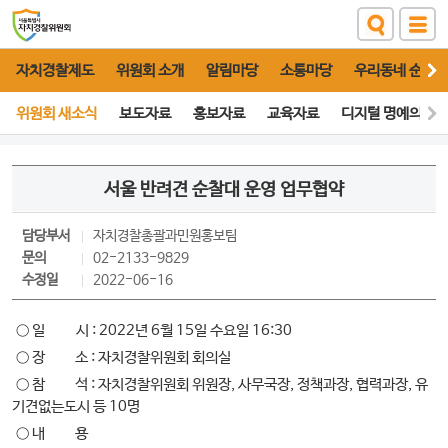
자치경찰제도
위원회 소개
알림마당
소통마당
우리동네 순찰대
위원회 새소식
보도자료
홍보자료
교육자료
디지털 명예의 전
서울 반려견 순찰대 운영 업무협약
담당부서
자치경찰총괄과
민원홍보팀
문의
02-2133-9829
수정일
2022-06-16
○ 일 시 : 2022년 6월 15일 수요일 16:30
○ 장 소 : 자치경찰위원회 회의실
○ 참 석 : 자치경찰위원회 위원장, 사무국장, 정책과장, 협력과장, 유
기견없는도시 등 10명
○ 내 용