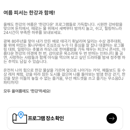
여름 피서는 한강과 함께!
올해도 한강의 여름은 ‘한강다운’ 프로그램들로 가득합니다. 시원한 강바람을
맞으며 둔치에서, 때로는 물 위에서 새벽부터 밤까지 놀고, 쉬고, 힐링하느라
24시간이 부족한 하루를 보내보세요.
광복 80주년을 맞아 내가 만든 배로 태극기 휘날리며 달리는 수상 경주대회,
물 위에 떠있는 통나무에서 조심조심 누가 더 중심을 잘 잡나 대결하는 로그롤
링 대회, 일렁이는 촛불과 하모니로 한여름밤을 가득 채우는 피크닉 콘서트, 아
름다운 한강의 야경에 한 번, 감미로운 목소리에 두 번 반하는 인피니티 풀 공
연, 사랑하는 사람들과 함께 야식을 먹으며 보고 싶던 드라마를 밤새 정주행 하
는 추억도 남길 수 있습니다.
온전히 나의 힘으로 한강 물살을 가르며 앞으로 나아가는 카약, 패들보드 등 수
상 레저 체험, 강을 따라 잠든 도시를 걸으며 나를 돌아보는 밤샘 한강 걷기, 한
강을 찾은 이들의 놓칠 수 없는 즐거움, 무선 헤드셋을 쓰고 즐기는 무소음DJ
파티까지!
모두 올여름에도 ‘한강’하세요!
프로그램
장소 확인