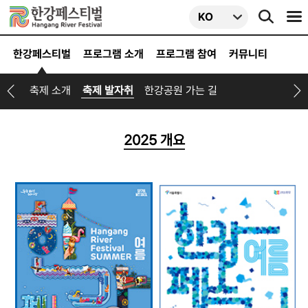
KO
KO
EN
JA
CN
한강페스티벌
프로그램 소개
프로그램 참여
커뮤니티
TW
축제 소개
축제 발자취
한강공원 가는 길
2025 개요