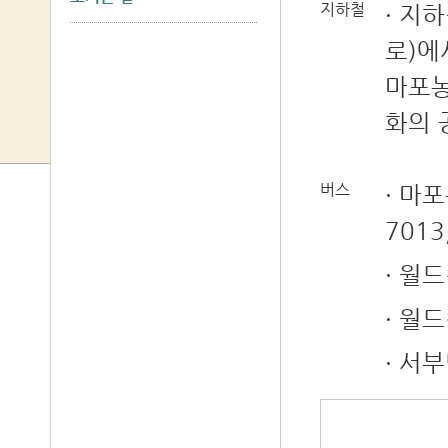
지하철
· 지
로)에
마포농
화의 
버스
· 마포
7013
· 월
· 월
· 서부