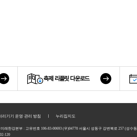
축제 리플릿 다운로드
리기기 운영·관리 방침
누리집지도
한강본부 : 고유번호 106-83-00693 (우)04770 서울시 성동구 강변북로 257 (성수동1가
2-120