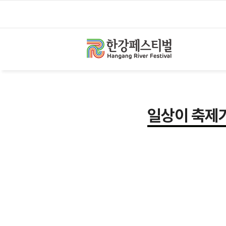
한
강
몽
땅
2026
일상이 축제가