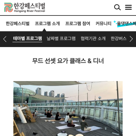
한강페스티벌
프로그램 소개
프로그램 참여
커뮤니티
올댓댄스
테마별 프로그램
날짜별 프로그램
협력기관 소개
한강버스 타G
무드 선셋 요가 클래스 & 디너