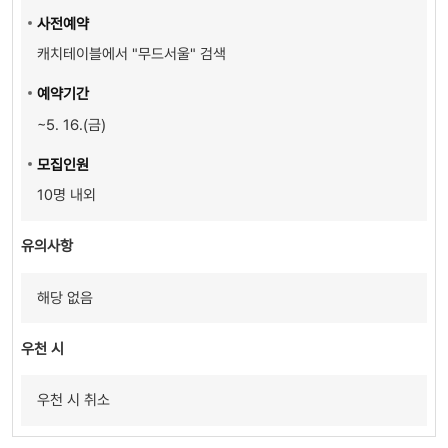
사전예약
캐치테이블에서 "무드서울" 검색
예약기간
~5. 16.(금)
모집인원
10명 내외
유의사항
해당 없음
우천 시
우천 시 취소