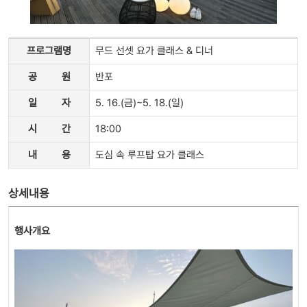
프로그램명
무드 선셋 요가 클래스 & 디너
공
원
반포
일
자
5. 16.(금)~5. 18.(일)
시
간
18:00
내
용
도심 속 루프탑 요가 클래스
상세내용
행사개요