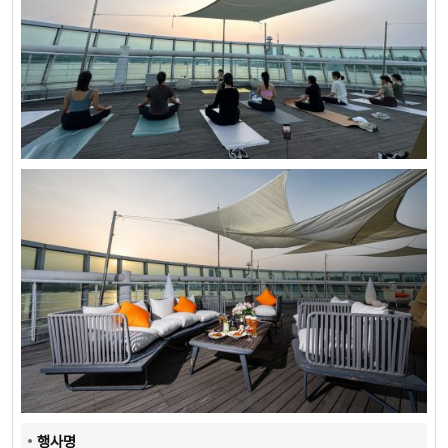
행
사
명