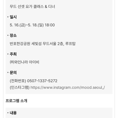
무드 선셋 요가 클래스 & 디너
일
시
5. 16.(금)~5. 18.(일) 18:00
장
소
반포한강공원 세빛섬 무드서울 2층, 루프탑
주최
㈜와인나라 아이비
문
의
(전화번호) 0507-1337-5272
(인스타그램)
https://www.instagram.com/mood.seoul_/
프로그램 소개
내
용